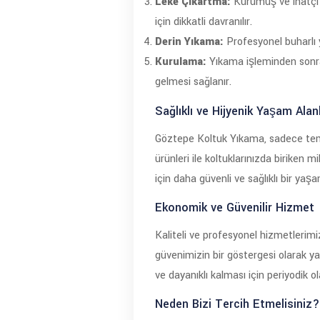
Leke Çıkartma:
Kurumuş ve inatçı l
için dikkatli davranılır.
Derin Yıkama:
Profesyonel buharlı y
Kurulama:
Yıkama işleminden sonra k
gelmesi sağlanır.
Sağlıklı ve Hijyenik Yaşam Alanl
Göztepe Koltuk Yıkama, sadece temiz
ürünleri ile koltuklarınızda biriken 
için daha güvenli ve sağlıklı bir yaşa
Ekonomik ve Güvenilir Hizmet
Kaliteli ve profesyonel hizmetlerimi
güvenimizin bir göstergesi olarak y
ve dayanıklı kalması için periyodik o
Neden Bizi Tercih Etmelisiniz?