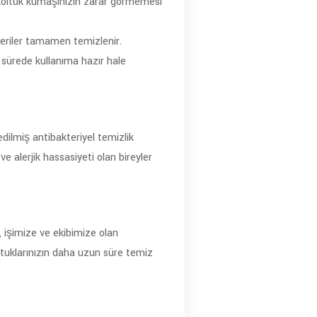
a koltuk kumaşınızın zarar görmemesi
kteriler tamamen temizlenir.
a sürede kullanıma hazır hale
dilmiş antibakteriyel temizlik
e alerjik hassasiyeti olan bireyler
, işimize ve ekibimize olan
tuklarınızın daha uzun süre temiz