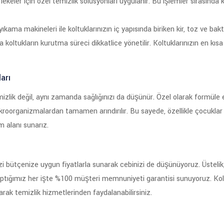
ekeler için özel temizlik solüsyonları uygulanır. Bu işlemler sırasınd
ıkama makineleri ile koltuklarınızın iç yapısında biriken kir, toz ve ba
oltukların kurutma süreci dikkatlice yönetilir. Koltuklarınızın en kıs
arı
lik değil, aynı zamanda sağlığınızı da düşünür. Özel olarak formüle e
mikroorganizmalardan tamamen arındırılır. Bu sayede, özellikle çocuklar v
m alanı sunarız.
zi bütçenize uygun fiyatlarla sunarak cebinizi de düşünüyoruz. Üstelik
aptığımız her işte %100 müşteri memnuniyeti garantisi sunuyoruz. Kol
larak temizlik hizmetlerinden faydalanabilirsiniz.