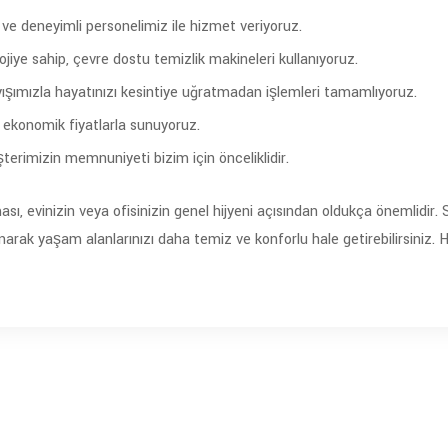
 ve deneyimli personelimiz ile hizmet veriyoruz.
jiye sahip, çevre dostu temizlik makineleri kullanıyoruz.
yışımızla hayatınızı kesintiye uğratmadan işlemleri tamamlıyoruz.
, ekonomik fiyatlarla sunuyoruz.
erimizin memnuniyeti bizim için önceliklidir.
lması, evinizin veya ofisinizin genel hijyeni açısından oldukça önemlidi
arak yaşam alanlarınızı daha temiz ve konforlu hale getirebilirsiniz. 