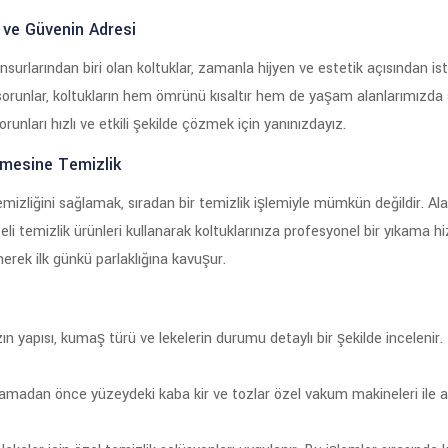
 ve Güvenin Adresi
urlarından biri olan koltuklar, zamanla hijyen ve estetik açısından is
bi sorunlar, koltukların hem ömrünü kısaltır hem de yaşam alanlarımızda 
unları hızlı ve etkili şekilde çözmek için yanınızdayız.
emesine Temizlik
emizliğini sağlamak, sıradan bir temizlik işlemiyle mümkün değildir. A
teli temizlik ürünleri kullanarak koltuklarınıza profesyonel bir yıkama 
nerek ilk günkü parlaklığına kavuşur.
ızın yapısı, kumaş türü ve lekelerin durumu detaylı bir şekilde inceleni
madan önce yüzeydeki kaba kir ve tozlar özel vakum makineleri ile al