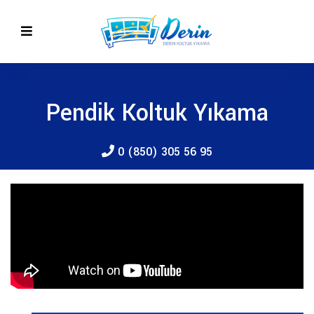
Pendik Koltuk Yıkama
0 (850) 305 56 95