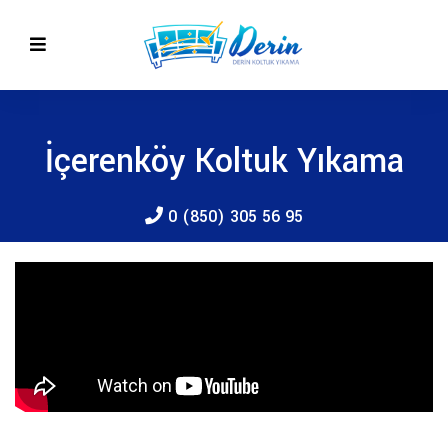
İçerenköy Koltuk Yıkama
0 (850) 305 56 95