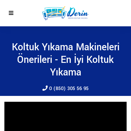
Koltuk Yıkama Makineleri
Önerileri - En İyi Koltuk
Yıkama
0 (850) 305 56 95